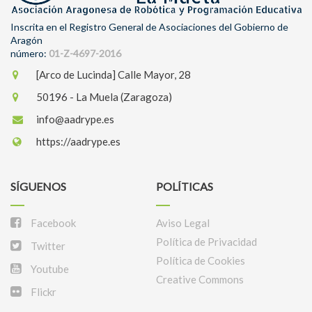
Inscrita en el Registro General de Asociaciones del Gobierno de
Aragón
número:
01-Z-4697-2016
[Arco de Lucinda] Calle Mayor, 28
50196 - La Muela (Zaragoza)
info@aadrype.es
https://aadrype.es
SÍGUENOS
POLÍTICAS
Facebook
Aviso Legal
Política de Privacidad
Twitter
Política de Cookies
Youtube
Creative Commons
Flickr