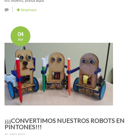
los vídeos, pulsa aquí.
Read more
04
Abr
¡¡¡CONVERTIMOS NUESTROS ROBOTS EN
PINTONES!!!
4º
,
ARDUINO