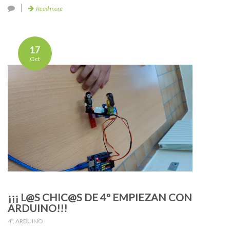
Read more
17
Oct
¡¡¡ L@S CHIC@S DE 4º EMPIEZAN CON
ARDUINO!!!
4º
,
ARDUINO