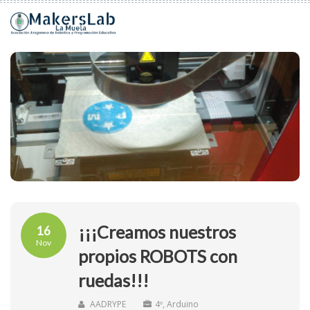
¡¡¡Creamos nuestros
16
Nov
propios ROBOTS con
ruedas!!!
AADRYPE
4º
,
Arduino